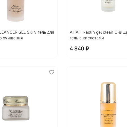
EANCER GEL SKIN гель для
AHA + kaolin gel clean Очи
о очищения
гель с кислотами
4 840 ₽
В корзину
В корзину