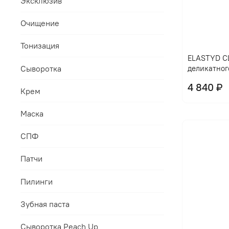
Эксклюзив
Очищение
Тонизация
ELASTYD CL
Сыворотка
деликатног
4 840 ₽
Крем
Маска
СПФ
Патчи
Пилинги
Зубная паста
Сыворотка Peach Up