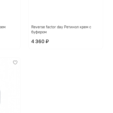
крем
Reverse factor day Ретинол крем с
буфером
4 360 ₽