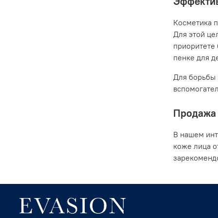
Эффектив
Косметика п
Для этой це
приоритете 
пенке для де
Для борьбы 
вспомогател
Продажа 
В нашем инт
коже лица о
зарекомендо