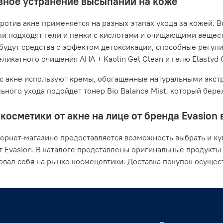
ное устранение высыпаний на коже
ротив акне применяется на разных этапах ухода за кожей. В
ли подходят гели и пенки с кислотами и очищающими вещес
будут средства с эффектом детоксикации, способные регули
ликатного очищения AHA + Kaolin Gel Clean и гелю Elastyd Cl
с акне используют кремы, обогащенные натуральными экстр
ьного ухода подойдет тонер Bio Balance Mist, который бер
косметики от акне на лице от бренда Evasion 
ернет-магазине предоставляется возможность выбрать и ку
т Evasion. В каталоге представлены оригинальные продукты
вал себя на рынке космецевтики. Доставка покупок осущес