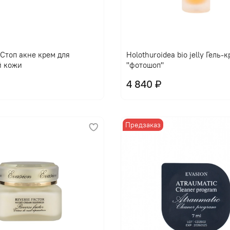
l Стоп акне крем для
Holothuroidea bio jelly Гель-
й кожи
"фотошоп"
4 840 ₽
Предзаказ
В корзину