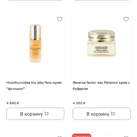
Holothuroidea bio jelly Гель-крем
Reverse factor day Ретинол крем с
"фотошоп"
буфером
4 840 ₽
4 360 ₽
В корзину
В корзину
Предзаказ