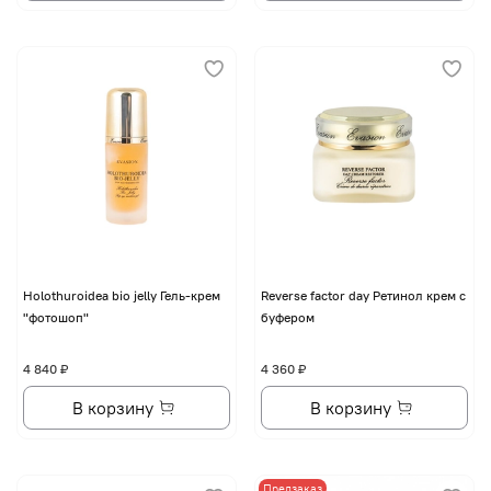
Holothuroidea bio jelly Гель-крем
Reverse factor day Ретинол крем с
"фотошоп"
буфером
4 840 ₽
4 360 ₽
В корзину
В корзину
Предзаказ