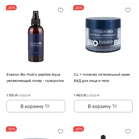
-30%
-30%
Evasion Bio Hydro peptide Aqua
Cu + minerals питательный крем
увлажняющий тонер - сыворотка
БАД для лица и тела
1 155 ₽
1 650 ₽
1 463 ₽
2 090 ₽
В корзину
В корзину
-30%
-30%