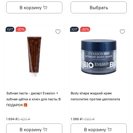
В корзину
Выбрать
ХИТ
-30%
ХИТ
-30%
Зубная паста - десерт Evasion +
Body shape жидкий крем
зубная щётка и ключ для пасты В
липолитик против целлюлита
ПОДАРОК🎁
1 694 ₽
2 420 ₽
1 386 ₽
1 980 ₽
В корзину
В корзину