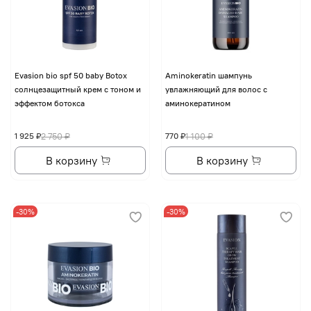
Evasion bio spf 50 baby Botox
Aminokeratin шампунь
солнцезащитный крем с тоном и
увлажняющий для волос с
эффектом ботокса
аминокератином
1 925 ₽
2 750 ₽
770 ₽
1 100 ₽
В корзину
В корзину
-30%
-30%