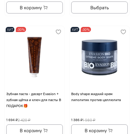
В корзину
Выбрать
ХИТ
-30%
ХИТ
-30%
Зубная паста - десерт Evasion +
Body shape жидкий крем
зубная щётка и ключ для пасты В
липолитик против целлюлита
ПОДАРОК🎁
1 694 ₽
2 420 ₽
1 386 ₽
1 980 ₽
В корзину
В корзину