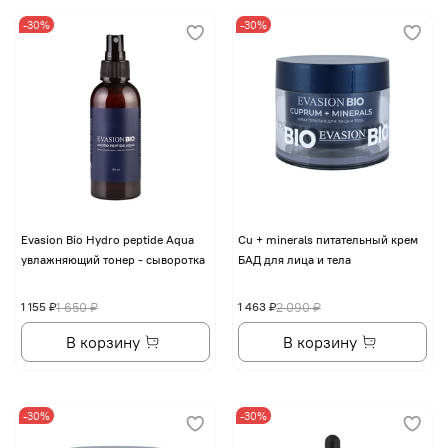
-30%
-30%
Evasion Bio Hydro peptide Aqua
Cu + minerals питательный крем
увлажняющий тонер - сыворотка
БАД для лица и тела
1 155 ₽
1 650 ₽
1 463 ₽
2 090 ₽
В корзину
В корзину
-30%
-30%