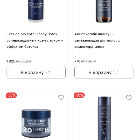
Evasion bio spf 50 baby Botox
Aminokeratin шампунь
солнцезащитный крем с тоном и
увлажняющий для волос с
эффектом ботокса
аминокератином
1 925 ₽
2 750 ₽
770 ₽
1 100 ₽
В корзину
В корзину
-30%
-30%