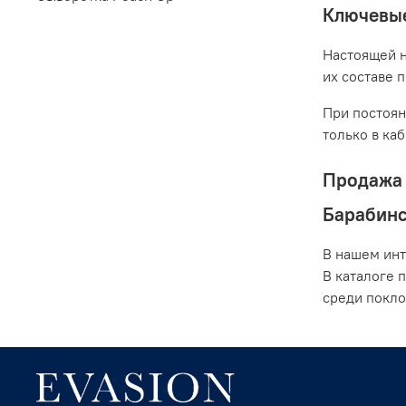
Ключевые
Настоящей н
их составе 
При постоян
только в ка
Продажа 
Барабин
В нашем инт
В каталоге 
среди покло