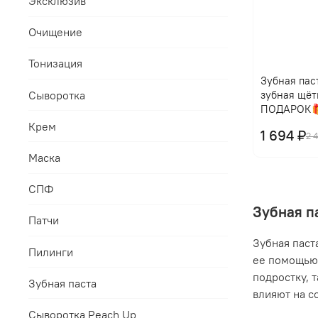
Эксклюзив
Очищение
Тонизация
Зубная паст
Сыворотка
зубная щёт
ПОДАРОК
Крем
1 694 ₽
2 
Маска
СПФ
Зубная п
Патчи
Зубная паст
Пилинги
ее помощью 
подростку, 
Зубная паста
влияют на с
Сыворотка Peach Up