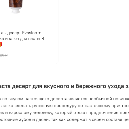
а - десерт Evasion +
ка и ключ для пасты В

420 ₽
аста десерт для вкусного и бережного ухода 
а со вкусом настоящего десерта является необычной новинко
легко сделать рутинную процедуру по-настоящему приятной
так и взрослому человеку, который отдает предпочтение пр
остояние зубов и десен, так как содержат в своем составе ц