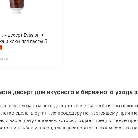
а - десерт Evasion +
ка и ключ для пасты В

420 ₽
аста десерт для вкусного и бережного ухода 
а со вкусом настоящего десерта является необычной новинко
легко сделать рутинную процедуру по-настоящему приятной
так и взрослому человеку, который отдает предпочтение пр
остояние зубов и десен, так как содержат в своем составе ц