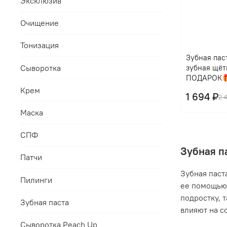
Эксклюзив
Очищение
Тонизация
Зубная паст
Сыворотка
зубная щёт
ПОДАРОК
Крем
1 694 ₽
2 
Маска
СПФ
Зубная п
Патчи
Зубная паст
Пилинги
ее помощью 
подростку, 
Зубная паста
влияют на с
Сыворотка Peach Up