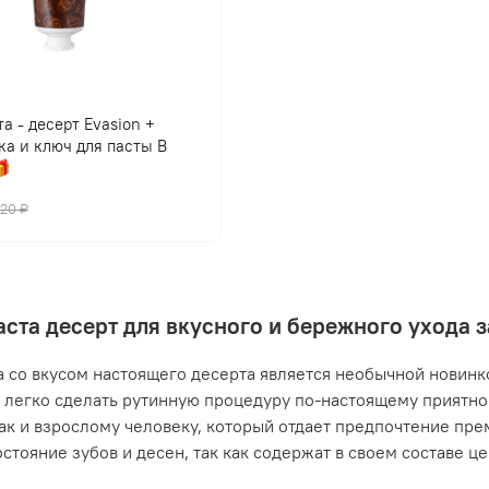
а - десерт Evasion +
ка и ключ для пасты В

420 ₽
аста десерт для вкусного и бережного ухода 
а со вкусом настоящего десерта является необычной новинко
легко сделать рутинную процедуру по-настоящему приятной
так и взрослому человеку, который отдает предпочтение пр
остояние зубов и десен, так как содержат в своем составе ц