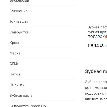
Эксклюзив
Очищение
Тонизация
Зубная паст
Сыворотка
зубная щёт
ПОДАРОК
Крем
1 694 ₽
2 
Маска
СПФ
Зубная п
Патчи
Зубная паст
Пилинги
ее помощью 
подростку, 
Зубная паста
влияют на с
Сыворотка Peach Up