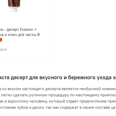
а - десерт Evasion +
ка и ключ для пасты В

420 ₽
аста десерт для вкусного и бережного ухода 
а со вкусом настоящего десерта является необычной новинко
легко сделать рутинную процедуру по-настоящему приятной
так и взрослому человеку, который отдает предпочтение пр
остояние зубов и десен, так как содержат в своем составе ц