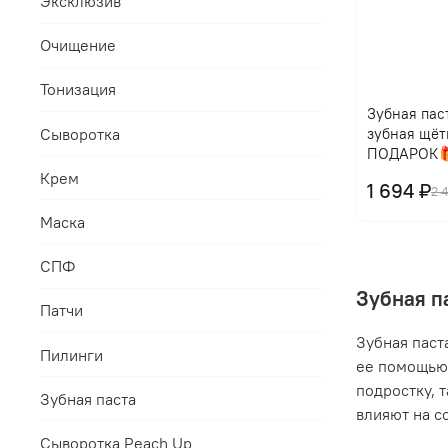
Эксклюзив
Очищение
Тонизация
Зубная паст
Сыворотка
зубная щёт
ПОДАРОК
Крем
1 694 ₽
2 
Маска
СПФ
Зубная п
Патчи
Зубная паст
Пилинги
ее помощью 
подростку, 
Зубная паста
влияют на с
Сыворотка Peach Up