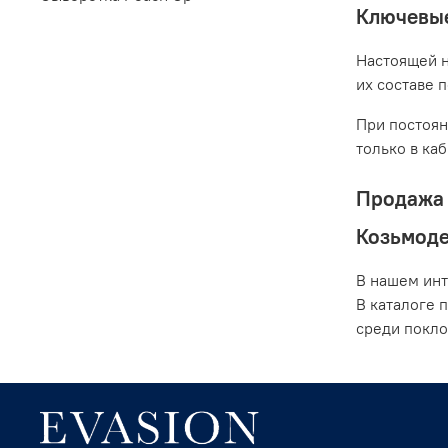
Ключевые
Настоящей н
их составе 
При постоян
только в ка
Продажа 
Козьмод
В нашем инт
В каталоге 
среди покло