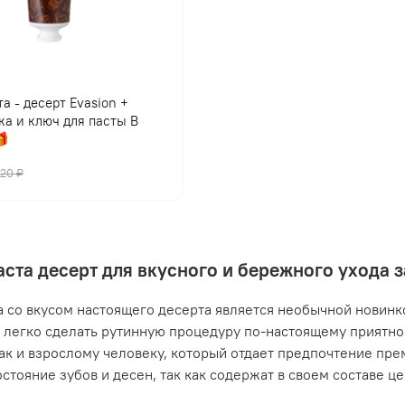
а - десерт Evasion +
ка и ключ для пасты В

420 ₽
аста десерт для вкусного и бережного ухода 
а со вкусом настоящего десерта является необычной новинко
легко сделать рутинную процедуру по-настоящему приятной
так и взрослому человеку, который отдает предпочтение пр
остояние зубов и десен, так как содержат в своем составе ц