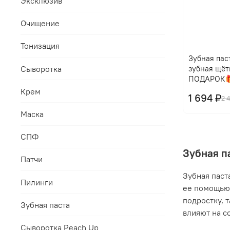
Эксклюзив
Очищение
Тонизация
Зубная паст
Сыворотка
зубная щёт
ПОДАРОК
Крем
1 694 ₽
2 
Маска
СПФ
Зубная п
Патчи
Зубная паст
Пилинги
ее помощью 
подростку, 
Зубная паста
влияют на с
Сыворотка Peach Up