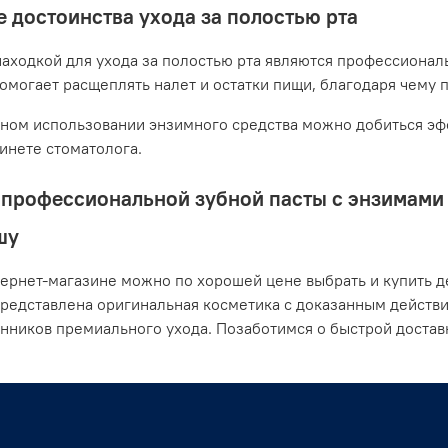
 достоинства ухода за полостью рта
аходкой для ухода за полостью рта являются профессионал
помогает расщеплять налет и остатки пищи, благодаря чему 
ном использовании энзимного средства можно добиться эфф
бинете стоматолога.
профессиональной зубной пасты с энзимами о
шу
ернет-магазине можно по хорошей цене выбрать и купить де
представлена оригинальная косметика с доказанным действ
нников премиального ухода. Позаботимся о быстрой доста