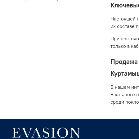
Ключевые
Настоящей н
их составе 
При постоян
только в ка
Продажа 
Куртамы
В нашем инт
В каталоге 
среди покло