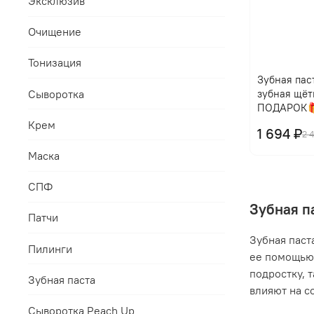
Эксклюзив
Очищение
Тонизация
Зубная паст
Сыворотка
зубная щёт
ПОДАРОК
Крем
1 694 ₽
2 
Маска
СПФ
Зубная п
Патчи
Зубная паст
Пилинги
ее помощью 
подростку, 
Зубная паста
влияют на с
Сыворотка Peach Up