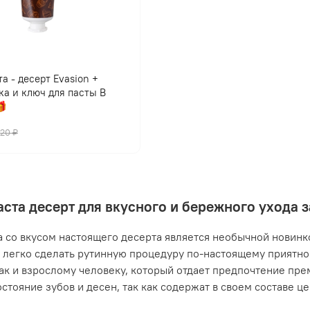
а - десерт Evasion +
ка и ключ для пасты В

420 ₽
аста десерт для вкусного и бережного ухода 
а со вкусом настоящего десерта является необычной новинко
легко сделать рутинную процедуру по-настоящему приятной
так и взрослому человеку, который отдает предпочтение пр
остояние зубов и десен, так как содержат в своем составе ц