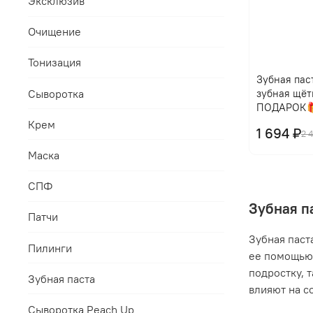
Эксклюзив
Очищение
Тонизация
Зубная паст
Сыворотка
зубная щёт
ПОДАРОК
Крем
1 694 ₽
2 
Маска
СПФ
Зубная п
Патчи
Зубная паст
Пилинги
ее помощью 
подростку, 
Зубная паста
влияют на с
Сыворотка Peach Up