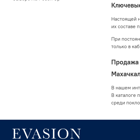
Ключевые
Настоящей н
их составе 
При постоян
только в ка
Продажа 
Махачка
В нашем инт
В каталоге 
среди покло