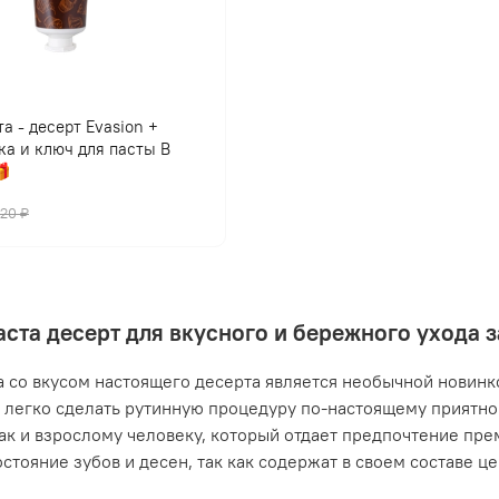
а - десерт Evasion +
ка и ключ для пасты В

420 ₽
аста десерт для вкусного и бережного ухода 
а со вкусом настоящего десерта является необычной новинко
легко сделать рутинную процедуру по-настоящему приятной
так и взрослому человеку, который отдает предпочтение пр
остояние зубов и десен, так как содержат в своем составе ц