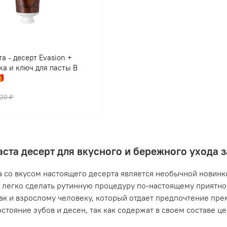
а - десерт Evasion +
ка и ключ для пасты В

420 ₽
аста десерт для вкусного и бережного ухода 
а со вкусом настоящего десерта является необычной новинко
легко сделать рутинную процедуру по-настоящему приятной
так и взрослому человеку, который отдает предпочтение пр
остояние зубов и десен, так как содержат в своем составе ц