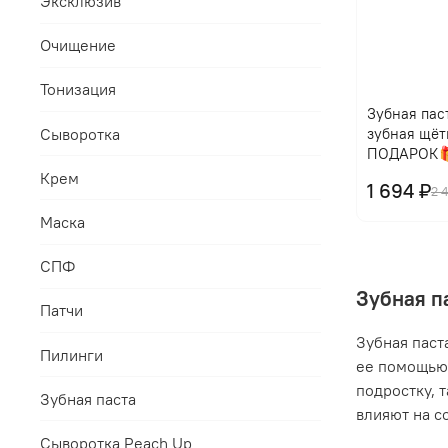
Эксклюзив
Очищение
Тонизация
Зубная паст
Сыворотка
зубная щёт
ПОДАРОК
Крем
1 694 ₽
2 
Маска
СПФ
Зубная п
Патчи
Зубная паст
Пилинги
ее помощью 
подростку, 
Зубная паста
влияют на с
Сыворотка Peach Up