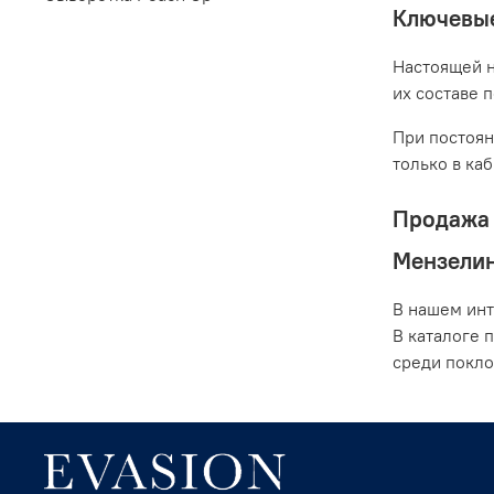
Ключевые
Настоящей н
их составе 
При постоян
только в ка
Продажа 
Мензели
В нашем инт
В каталоге 
среди покло