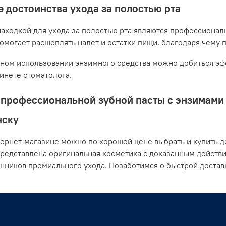
 достоинства ухода за полостью рта
аходкой для ухода за полостью рта являются профессионал
помогает расщеплять налет и остатки пищи, благодаря чему 
ном использовании энзимного средства можно добиться эфф
бинете стоматолога.
профессиональной зубной пасты с энзимами о
нску
ернет-магазине можно по хорошей цене выбрать и купить де
представлена оригинальная косметика с доказанным действ
нников премиального ухода. Позаботимся о быстрой доста