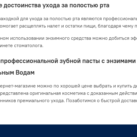
 достоинства ухода за полостью рта
аходкой для ухода за полостью рта являются профессионал
помогает расщеплять налет и остатки пищи, благодаря чему 
ном использовании энзимного средства можно добиться эфф
бинете стоматолога.
профессиональной зубной пасты с энзимами о
ьным Водам
ернет-магазине можно по хорошей цене выбрать и купить де
представлена оригинальная косметика с доказанным действ
нников премиального ухода. Позаботимся о быстрой дост