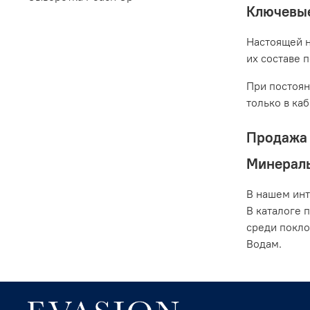
Ключевые
Настоящей н
их составе 
При постоян
только в ка
Продажа 
Минерал
В нашем инт
В каталоге 
среди покло
Водам.