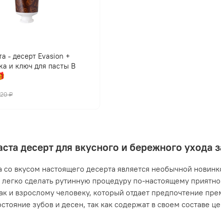
а - десерт Evasion +
ка и ключ для пасты В

420 ₽
аста десерт для вкусного и бережного ухода 
а со вкусом настоящего десерта является необычной новинко
легко сделать рутинную процедуру по-настоящему приятной
так и взрослому человеку, который отдает предпочтение пр
остояние зубов и десен, так как содержат в своем составе ц