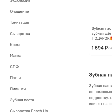
Эксклюзив
Очищение
Тонизация
Зубная паст
Сыворотка
зубная щёт
ПОДАРОК
Крем
1 694 ₽
2 
Маска
СПФ
Зубная п
Патчи
Зубная паст
Пилинги
ее помощью 
подростку, 
Зубная паста
влияют на с
Сыворотка Peach Up