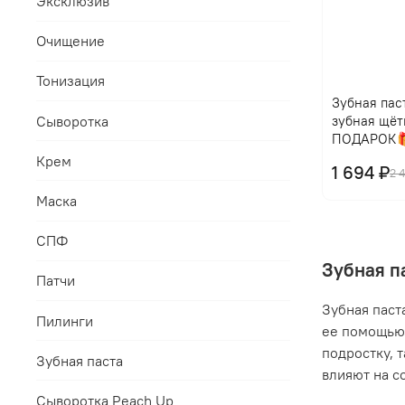
Эксклюзив
Очищение
Тонизация
Зубная паст
Сыворотка
зубная щёт
ПОДАРОК
Крем
1 694 ₽
2 
Маска
СПФ
Зубная п
Патчи
Зубная паст
Пилинги
ее помощью 
подростку, 
Зубная паста
влияют на с
Сыворотка Peach Up