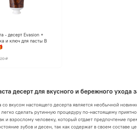
а - десерт Evasion +
ка и ключ для пасты В

420 ₽
аста десерт для вкусного и бережного ухода 
а со вкусом настоящего десерта является необычной новинко
легко сделать рутинную процедуру по-настоящему приятной
так и взрослому человеку, который отдает предпочтение пр
остояние зубов и десен, так как содержат в своем составе ц