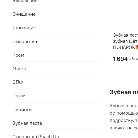
Эксклюзив
Очищение
Тонизация
Зубная паст
Сыворотка
зубная щёт
ПОДАРОК
Крем
1 694 ₽
2 
Маска
СПФ
Зубная п
Патчи
Зубная паст
Пилинги
ее помощью 
подростку, 
Зубная паста
влияют на с
Сыворотка Peach Up