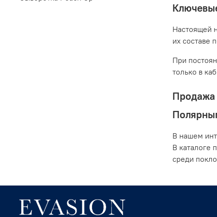
Ключевые
Настоящей н
их составе 
При постоян
только в ка
Продажа 
Полярны
В нашем инт
В каталоге 
среди покло