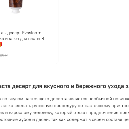
а - десерт Evasion +
ка и ключ для пасты В

420 ₽
аста десерт для вкусного и бережного ухода 
а со вкусом настоящего десерта является необычной новинко
легко сделать рутинную процедуру по-настоящему приятной
так и взрослому человеку, который отдает предпочтение пр
остояние зубов и десен, так как содержат в своем составе ц