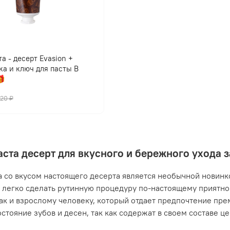
а - десерт Evasion +
ка и ключ для пасты В

420 ₽
аста десерт для вкусного и бережного ухода 
а со вкусом настоящего десерта является необычной новинко
легко сделать рутинную процедуру по-настоящему приятной
так и взрослому человеку, который отдает предпочтение пр
остояние зубов и десен, так как содержат в своем составе ц