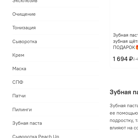
Эксклюзив
Очищение
Тонизация
Зубная паст
Сыворотка
зубная щёт
ПОДАРОК
Крем
1 694 ₽
2 
Маска
СПФ
Зубная п
Патчи
Зубная паст
Пилинги
ее помощью 
подростку, 
Зубная паста
влияют на с
Сыворотка Peach Up