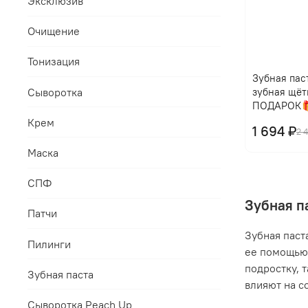
Эксклюзив
Очищение
Тонизация
Зубная паст
Сыворотка
зубная щёт
ПОДАРОК
Крем
1 694 ₽
2 
Маска
СПФ
Зубная п
Патчи
Зубная паст
Пилинги
ее помощью 
подростку, 
Зубная паста
влияют на с
Сыворотка Peach Up