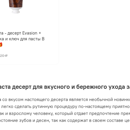
а - десерт Evasion +
ка и ключ для пасты В

420 ₽
аста десерт для вкусного и бережного ухода 
а со вкусом настоящего десерта является необычной новинко
легко сделать рутинную процедуру по-настоящему приятной
так и взрослому человеку, который отдает предпочтение пр
остояние зубов и десен, так как содержат в своем составе ц