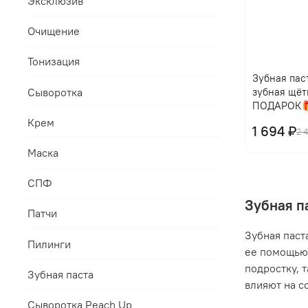
Эксклюзив
Очищение
Тонизация
Зубная паст
Сыворотка
зубная щёт
ПОДАРОК
Крем
1 694 ₽
2 
Маска
СПФ
Зубная п
Патчи
Зубная паст
Пилинги
ее помощью 
подростку, 
Зубная паста
влияют на с
Сыворотка Peach Up