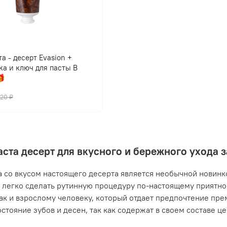
а - десерт Evasion +
ка и ключ для пасты В

420 ₽
аста десерт для вкусного и бережного ухода 
а со вкусом настоящего десерта является необычной новинко
легко сделать рутинную процедуру по-настоящему приятной
так и взрослому человеку, который отдает предпочтение пр
остояние зубов и десен, так как содержат в своем составе ц