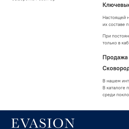
Ключевые
Настоящей н
их составе 
При постоян
только в ка
Продажа 
Сковоро
В нашем инт
В каталоге 
среди покло