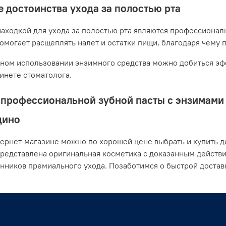
 достоинства ухода за полостью рта
аходкой для ухода за полостью рта являются профессионал
помогает расщеплять налет и остатки пищи, благодаря чему 
ном использовании энзимного средства можно добиться эфф
бинете стоматолога.
профессиональной зубной пасты с энзимами о
дино
ернет-магазине можно по хорошей цене выбрать и купить де
представлена оригинальная косметика с доказанным действ
нников премиального ухода. Позаботимся о быстрой доста