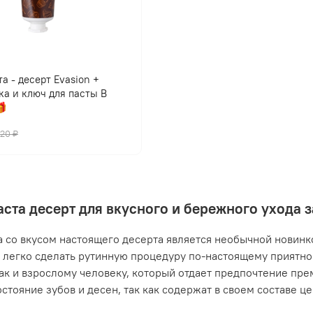
а - десерт Evasion +
ка и ключ для пасты В

420 ₽
аста десерт для вкусного и бережного ухода 
а со вкусом настоящего десерта является необычной новинко
легко сделать рутинную процедуру по-настоящему приятной
так и взрослому человеку, который отдает предпочтение пр
остояние зубов и десен, так как содержат в своем составе ц