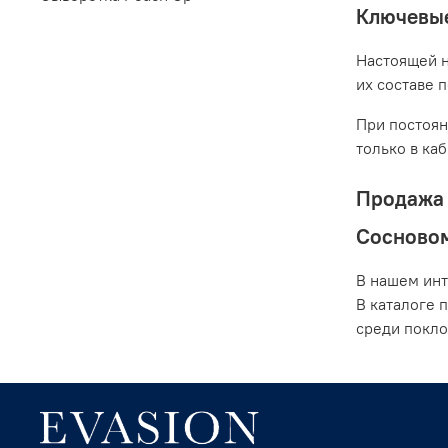
Ключевые
Настоящей н
их составе 
При постоян
только в ка
Продажа 
Сосново
В нашем инт
В каталоге 
среди покло