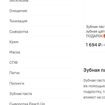
Эксклюзив
Очищение
Тонизация
Зубная паст
Сыворотка
зубная щёт
ПОДАРОК
Крем
1 694 ₽
2 
Маска
СПФ
Зубная п
Патчи
Зубная паст
Пилинги
ее помощью 
подростку, 
Зубная паста
влияют на с
Сыворотка Peach Up