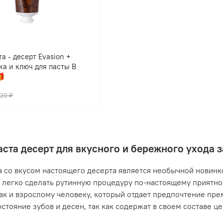
а - десерт Evasion +
ка и ключ для пасты В

420 ₽
аста десерт для вкусного и бережного ухода 
а со вкусом настоящего десерта является необычной новинко
легко сделать рутинную процедуру по-настоящему приятной
так и взрослому человеку, который отдает предпочтение пр
остояние зубов и десен, так как содержат в своем составе ц