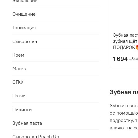
Эксклюзив
Очищение
Тонизация
Зубная паст
Сыворотка
зубная щёт
ПОДАРОК
Крем
1 694 ₽
2 
Маска
СПФ
Зубная п
Патчи
Зубная паст
Пилинги
ее помощью 
подростку, 
Зубная паста
влияют на с
Сыворотка Peach Up