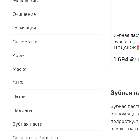
Эксклюзив
Очищение
Тонизация
Зубная паст
Сыворотка
зубная щёт
ПОДАРОК
Крем
1 694 ₽
2 
Маска
СПФ
Зубная п
Патчи
Зубная паст
Пилинги
ее помощью 
подростку, 
Зубная паста
влияют на с
Сыворотка Peach Up