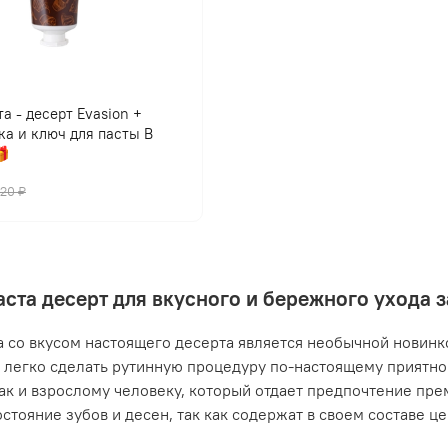
а - десерт Evasion +
ка и ключ для пасты В

420 ₽
аста десерт для вкусного и бережного ухода 
а со вкусом настоящего десерта является необычной новинко
легко сделать рутинную процедуру по-настоящему приятной
так и взрослому человеку, который отдает предпочтение пр
остояние зубов и десен, так как содержат в своем составе ц