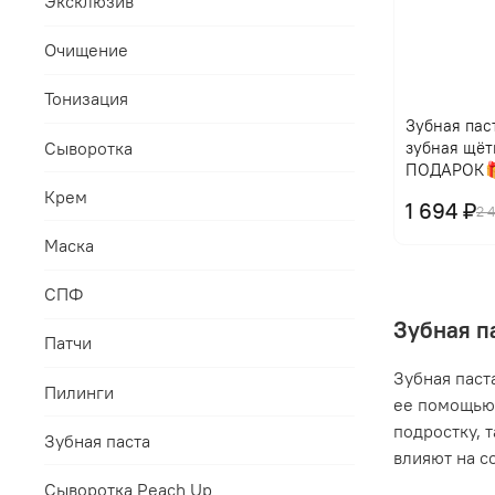
Эксклюзив
Очищение
Тонизация
Зубная паст
Сыворотка
зубная щёт
ПОДАРОК
Крем
1 694 ₽
2 
Маска
СПФ
Зубная п
Патчи
Зубная паст
Пилинги
ее помощью 
подростку, 
Зубная паста
влияют на с
Сыворотка Peach Up