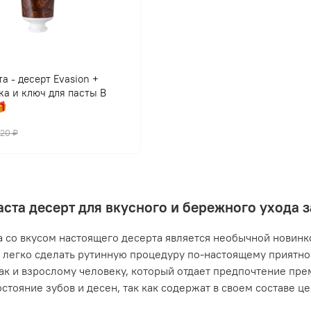
а - десерт Evasion +
ка и ключ для пасты В

420 ₽
аста десерт для вкусного и бережного ухода 
а со вкусом настоящего десерта является необычной новинко
легко сделать рутинную процедуру по-настоящему приятной
так и взрослому человеку, который отдает предпочтение пр
остояние зубов и десен, так как содержат в своем составе ц