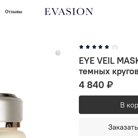
Отзывы
(1)
EYE VЕIL MASK
темных круго
4 840 ₽
В ко
Заказать