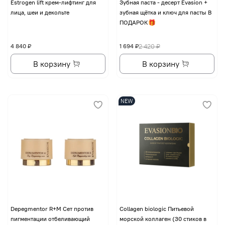
Еstrogen lift крем-лифтинг для
Зубная паста - десерт Evasion +
лица, шеи и декольте
зубная щётка и ключ для пасты В
ПОДАРОК🎁
4 840 ₽
1 694 ₽
2 420 ₽
В корзину
В корзину
NEW
Depegmentor R+M Сет против
Collagen biologic Питьевой
пигментации отбеливающий
морской коллаген (30 стиков в