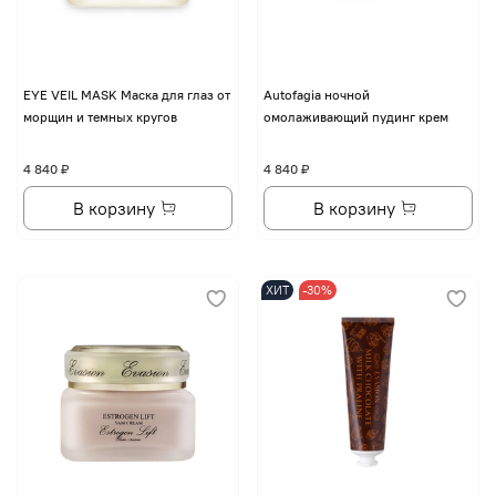
EYE VЕIL MASK Маска для глаз от
Autofagia ночной
морщин и темных кругов
омолаживающий пудинг крем
4 840 ₽
4 840 ₽
В корзину
В корзину
ХИТ
-30%