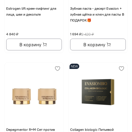
Еstrogen lift крем-лифтинг для
Зубная паста - десерт Evasion +
лица, шеи и декольте
зубная щётка и ключ для пасты В
ПОДАРОК🎁
4 840 ₽
1 694 ₽
2 420 ₽
В корзину
В корзину
NEW
Depegmentor R+M Сет против
Collagen biologic Питьевой