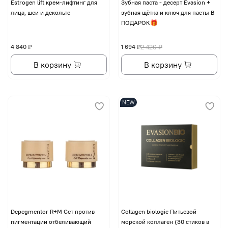
Еstrogen lift крем-лифтинг для
Зубная паста - десерт Evasion +
лица, шеи и декольте
зубная щётка и ключ для пасты В
ПОДАРОК🎁
4 840 ₽
1 694 ₽
2 420 ₽
В корзину
В корзину
NEW
Depegmentor R+M Сет против
Collagen biologic Питьевой
пигментации отбеливающий
морской коллаген (30 стиков в