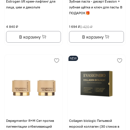
Еstrogen lift крем-лифтинг для
Зубная паста - десерт Evasion +
лица, шеи и декольте
зубная щётка и ключ для пасты В
ПОДАРОК🎁
4 840 ₽
1 694 ₽
2 420 ₽
В корзину
В корзину
NEW
Depegmentor R+M Сет против
Collagen biologic Питьевой
пигментации отбеливающий
морской коллаген (30 стиков в