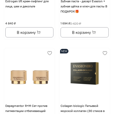
Еstrogen lift крем-лифтинг для
Зубная паста - десерт Evasion +
лица, шеи и декольте
зубная щётка и ключ для пасты В
ПОДАРОК🎁
4 840 ₽
1 694 ₽
2 420 ₽
В корзину
В корзину
NEW
Depegmentor R+M Сет против
Collagen biologic Питьевой
пигментации отбеливающий
морской коллаген (30 стиков в