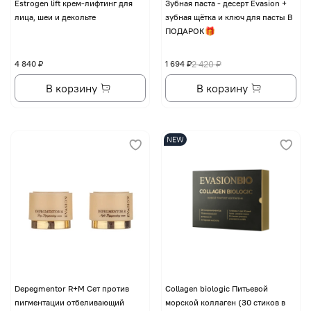
Еstrogen lift крем-лифтинг для
Зубная паста - десерт Evasion +
лица, шеи и декольте
зубная щётка и ключ для пасты В
ПОДАРОК🎁
4 840 ₽
1 694 ₽
2 420 ₽
В корзину
В корзину
NEW
Depegmentor R+M Сет против
Collagen biologic Питьевой
пигментации отбеливающий
морской коллаген (30 стиков в