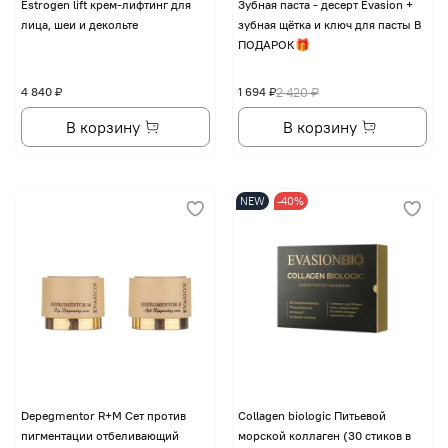
Еstrogen lift крем-лифтинг для
Зубная паста - десерт Evasion +
лица, шеи и декольте
зубная щётка и ключ для пасты В
ПОДАРОК🎁
4 840 ₽
1 694 ₽
2 420 ₽
В корзину
В корзину
NEW
-40%
Depegmentor R+M Сет против
Collagen biologic Питьевой
пигментации отбеливающий
морской коллаген (30 стиков в