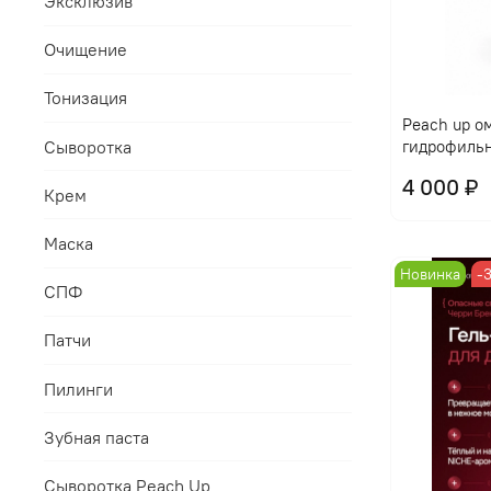
Эксклюзив
Очищение
Тонизация
Peach up 
Сыворотка
гидрофильн
4 000 ₽
Крем
Маска
Новинка
-
СПФ
Патчи
Пилинги
Зубная паста
Сыворотка Peach Up