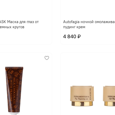
В корзину
В корзину
ASK Маска для глаз от
Autofagia ночной омолажив
емных кругов
пудинг крем
4 840 ₽