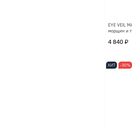
EYE VЕIL M
морщин и т
4 840 ₽
ХИТ
-30%