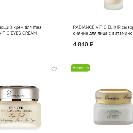
В корзину
В корзину
ющий крем для глаз
RADIANCE VIT C ELIXIR сыво
VIT C EYES CREAM
сияние для лица с витамино
4 840 ₽
Новинка