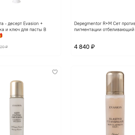
В корзину
В корзину
а - десерт Evasion +
Depegmentor R+M Сет проти
ка и ключ для пасты В
пигментации отбеливающий

4 840 ₽
420 ₽