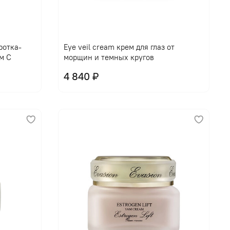
В корзину
ротка-
Eye veil cream крем для глаз от
м С
морщин и темных кругов
4 840 ₽