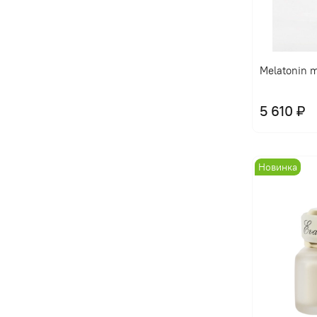
Melatonin m
5 610 ₽
Новинка