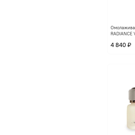
Омолажива
RADIANCE 
4 840 ₽