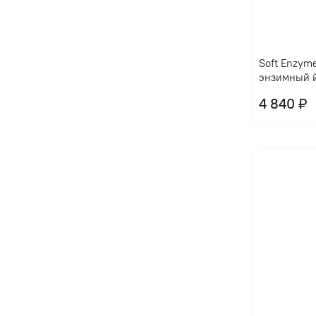
Soft Enzym
энзимный 
4 840 ₽