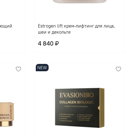
ающий
Еstrogen lift крем-лифтинг для лица,
шеи и декольте
4 840 ₽
NEW