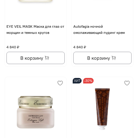
EYE VЕIL MASK Маска для глаз от
Autofagia ночной
морщин и темных кругов
омолаживающий пудинг крем
4 840 ₽
4 840 ₽
В корзину
В корзину
ХИТ
-30%