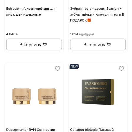
Еstrogen lift крем-лифтинг для
Зубная паста - десерт Evasion +
лица, шеи и декольте
зубная щётка и ключ для пасты В
ПОДАРОК🎁
4 840 ₽
1 694 ₽
2 420 ₽
В корзину
В корзину
NEW
Depegmentor R+M Сет против
Collagen biologic Питьевой