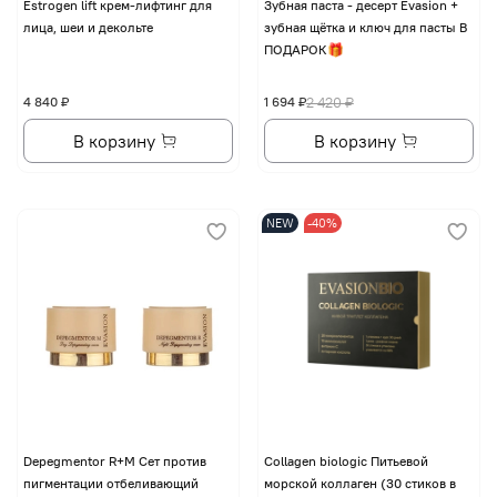
Еstrogen lift крем-лифтинг для
Зубная паста - десерт Evasion +
лица, шеи и декольте
зубная щётка и ключ для пасты В
ПОДАРОК🎁
4 840 ₽
1 694 ₽
2 420 ₽
В корзину
В корзину
NEW
-40%
Depegmentor R+M Сет против
Collagen biologic Питьевой
пигментации отбеливающий
морской коллаген (30 стиков в