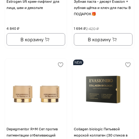
Еstrogen lift крем-лифтинг для
Зубная паста - десерт Evasion +
лица, шеи и декольте
зубная щётка и ключ для пасты В
ПОДАРОК🎁
4 840 ₽
1 694 ₽
2 420 ₽
В корзину
В корзину
NEW
Depegmentor R+M Сет против
Collagen biologic Питьевой
пигментации отбеливающий
морской коллаген (30 стиков в