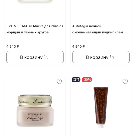
EYE VЕIL MASK Маска для глаз от
Autofagia ночной
морщин и темных кругов
омолаживающий пудинг крем
4 840 ₽
4 840 ₽
В корзину
В корзину
ХИТ
-30%