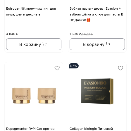
Еstrogen lift крем-лифтинг для
Зубная паста - десерт Evasion +
лица, шеи и декольте
зубная щётка и ключ для пасты В
ПОДАРОК🎁
4 840 ₽
1 694 ₽
2 420 ₽
В корзину
В корзину
NEW
Depegmentor R+M Сет против
Collagen biologic Питьевой