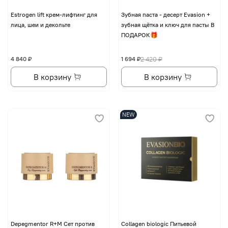
Еstrogen lift крем-лифтинг для
Зубная паста - десерт Evasion +
лица, шеи и декольте
зубная щётка и ключ для пасты В
ПОДАРОК🎁
4 840 ₽
1 694 ₽
2 420 ₽
В корзину
В корзину
NEW
Depegmentor R+M Сет против
Collagen biologic Питьевой