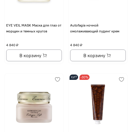
EYE VЕIL MASK Маска для глаз от
Autofagia ночной
морщин и темных кругов
омолаживающий пудинг крем
4 840 ₽
4 840 ₽
В корзину
В корзину
ХИТ
-30%