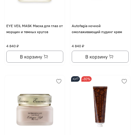
EYE VЕIL MASK Маска для глаз от
Autofagia ночной
морщин и темных кругов
омолаживающий пудинг крем
4 840 ₽
4 840 ₽
В корзину
В корзину
ХИТ
-30%