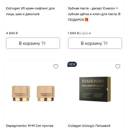
Еstrogen lift крем-лифтинг для
Зубная паста - десерт Evasion +
лица, шеи и декольте
зубная щётка и ключ для пасты В
ПОДАРОК🎁
4 840 ₽
1 694 ₽
2 420 ₽
В корзину
В корзину
NEW
Depegmentor R+M Сет против
Collagen biologic Питьевой