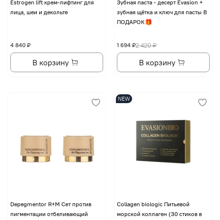
Еstrogen lift крем-лифтинг для
Зубная паста - десерт Evasion +
лица, шеи и декольте
зубная щётка и ключ для пасты В
ПОДАРОК🎁
4 840 ₽
1 694 ₽
2 420 ₽
В корзину
В корзину
NEW
Depegmentor R+M Сет против
Collagen biologic Питьевой
пигментации отбеливающий
морской коллаген (30 стиков в