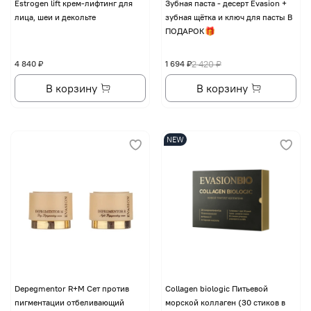
Еstrogen lift крем-лифтинг для
Зубная паста - десерт Evasion +
лица, шеи и декольте
зубная щётка и ключ для пасты В
ПОДАРОК🎁
4 840 ₽
1 694 ₽
2 420 ₽
В корзину
В корзину
NEW
Depegmentor R+M Сет против
Collagen biologic Питьевой
пигментации отбеливающий
морской коллаген (30 стиков в