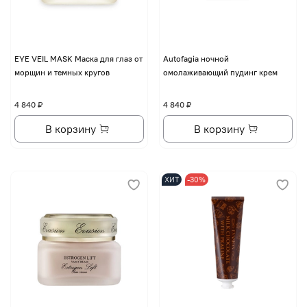
EYE VЕIL MASK Маска для глаз от
Autofagia ночной
морщин и темных кругов
омолаживающий пудинг крем
4 840 ₽
4 840 ₽
В корзину
В корзину
ХИТ
-30%