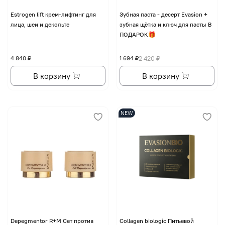
Еstrogen lift крем-лифтинг для
Зубная паста - десерт Evasion +
лица, шеи и декольте
зубная щётка и ключ для пасты В
ПОДАРОК🎁
4 840 ₽
1 694 ₽
2 420 ₽
В корзину
В корзину
NEW
Depegmentor R+M Сет против
Collagen biologic Питьевой