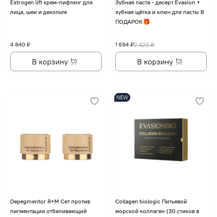
Еstrogen lift крем-лифтинг для
Зубная паста - десерт Evasion +
лица, шеи и декольте
зубная щётка и ключ для пасты В
ПОДАРОК🎁
4 840 ₽
1 694 ₽
2 420 ₽
В корзину
В корзину
NEW
Depegmentor R+M Сет против
Collagen biologic Питьевой
пигментации отбеливающий
морской коллаген (30 стиков в