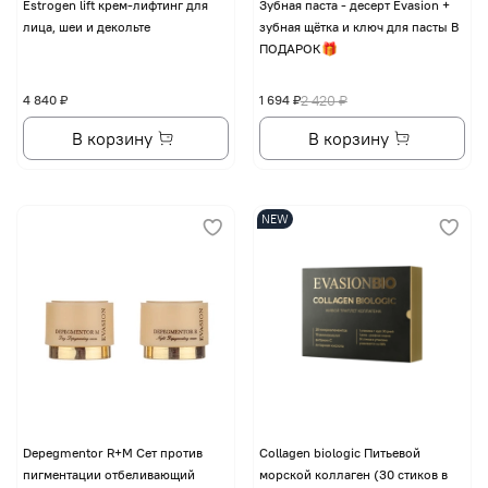
Еstrogen lift крем-лифтинг для
Зубная паста - десерт Evasion +
лица, шеи и декольте
зубная щётка и ключ для пасты В
ПОДАРОК🎁
4 840 ₽
1 694 ₽
2 420 ₽
В корзину
В корзину
NEW
Depegmentor R+M Сет против
Collagen biologic Питьевой
пигментации отбеливающий
морской коллаген (30 стиков в