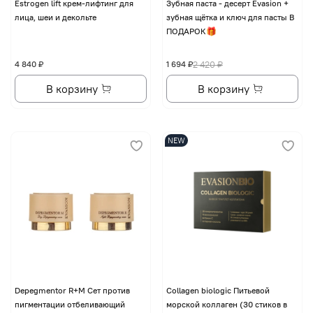
Еstrogen lift крем-лифтинг для
Зубная паста - десерт Evasion +
лица, шеи и декольте
зубная щётка и ключ для пасты В
ПОДАРОК🎁
4 840 ₽
1 694 ₽
2 420 ₽
В корзину
В корзину
NEW
Depegmentor R+M Сет против
Collagen biologic Питьевой
пигментации отбеливающий
морской коллаген (30 стиков в