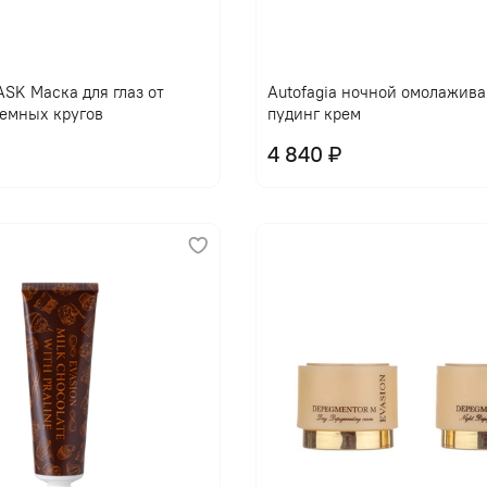
В корзину
В корзину
ASK Маска для глаз от
Autofagia ночной омолажив
емных кругов
пудинг крем
4 840 ₽