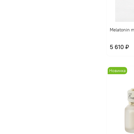
Melatonin m
5 610 ₽
Новинка