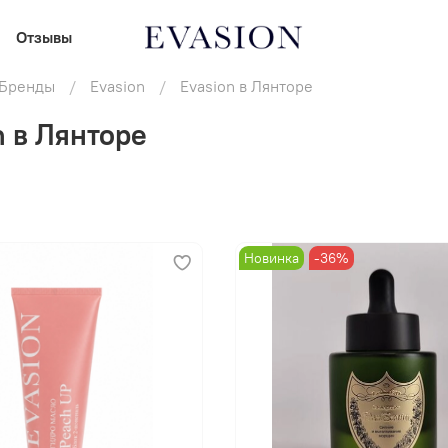
Отзывы
В корзину
В корзину
Бренды
Evasion
Evasion в Лянторе
n в Лянторе
Новинка
-36%