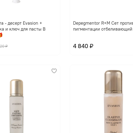
В корзину
В корзину
а - десерт Evasion +
Depegmentor R+M Сет проти
ка и ключ для пасты В
пигментации отбеливающий

4 840 ₽
420 ₽