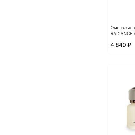
Омолажива
RADIANCE 
4 840 ₽