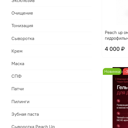
Эксклюзив
Очищение
Тонизация
Peach up 
Сыворотка
гидрофильн
4 000 ₽
Крем
Маска
Новинка
-
СПФ
Патчи
Пилинги
Зубная паста
Сыворотка Peach Up