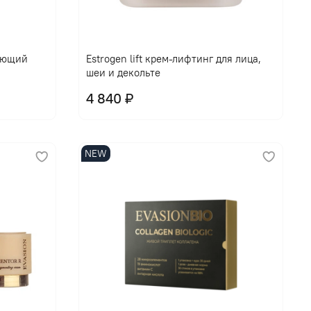
ающий
Еstrogen lift крем-лифтинг для лица,
шеи и декольте
4 840 ₽
NEW