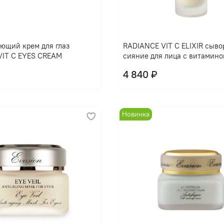
В корзину
В корзину
ющий крем для глаз
RADIANCE VIT C ELIXIR сыво
VIT C EYES CREAM
сияние для лица с витамино
4 840 ₽
Новинка