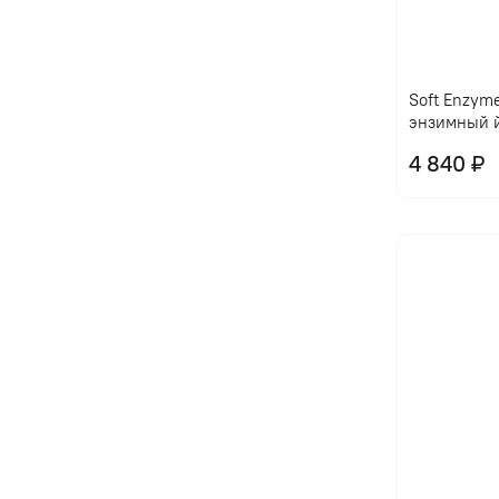
Soft Enzym
энзимный 
4 840 ₽