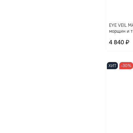
EYE VЕIL M
морщин и т
4 840 ₽
ХИТ
-30%