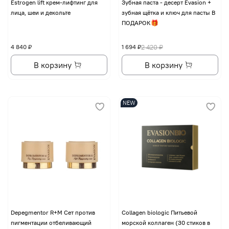
Еstrogen lift крем-лифтинг для
Зубная паста - десерт Evasion +
лица, шеи и декольте
зубная щётка и ключ для пасты В
ПОДАРОК🎁
4 840 ₽
1 694 ₽
2 420 ₽
В корзину
В корзину
NEW
Depegmentor R+M Сет против
Collagen biologic Питьевой
пигментации отбеливающий
морской коллаген (30 стиков в