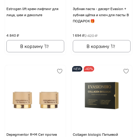
Еstrogen lift крем-лифтинг для
Зубная паста - десерт Evasion +
лица, шеи и декольте
зубная щётка и ключ для пасты В
ПОДАРОК🎁
4 840 ₽
1 694 ₽
2 420 ₽
В корзину
В корзину
NEW
-40%
Depegmentor R+M Сет против
Collagen biologic Питьевой