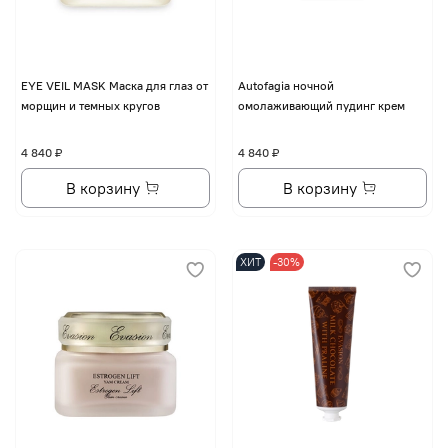
EYE VЕIL MASK Маска для глаз от
Autofagia ночной
морщин и темных кругов
омолаживающий пудинг крем
4 840 ₽
4 840 ₽
В корзину
В корзину
ХИТ
-30%