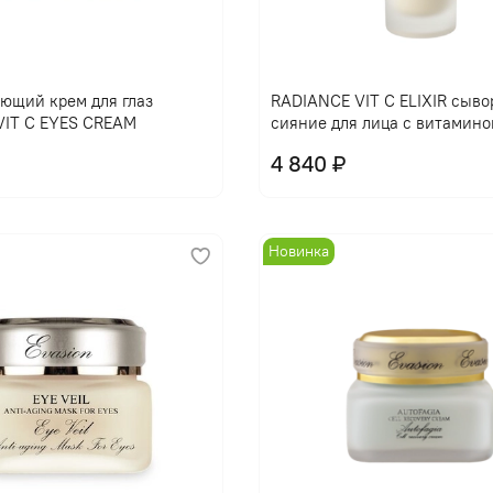
В корзину
В корзину
ющий крем для глаз
RADIANCE VIT C ELIXIR сыво
VIT C EYES CREAM
сияние для лица с витамино
4 840 ₽
Новинка