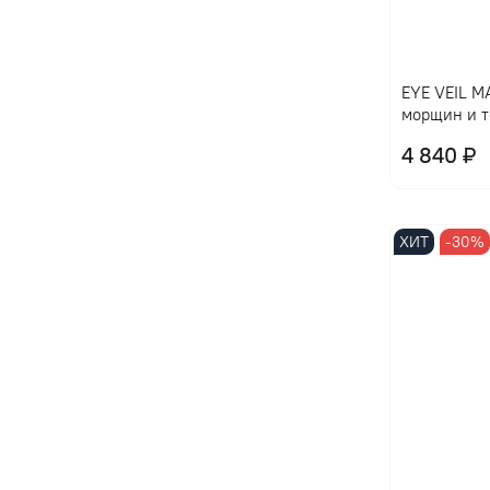
EYE VЕIL M
морщин и т
4 840 ₽
ХИТ
-30%