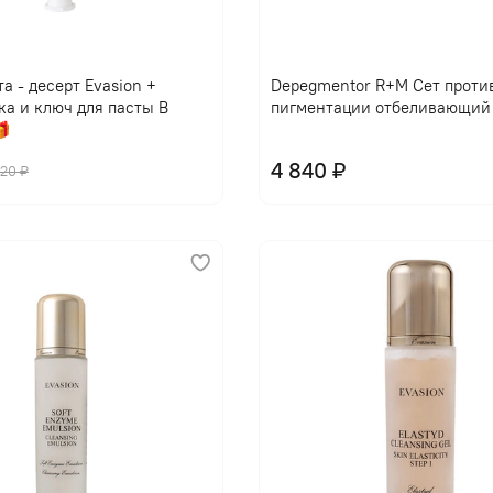
В корзину
В корзину
а - десерт Evasion +
Depegmentor R+M Сет проти
ка и ключ для пасты В
пигментации отбеливающий

4 840 ₽
420 ₽