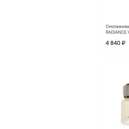
Омолажива
RADIANCE 
4 840 ₽