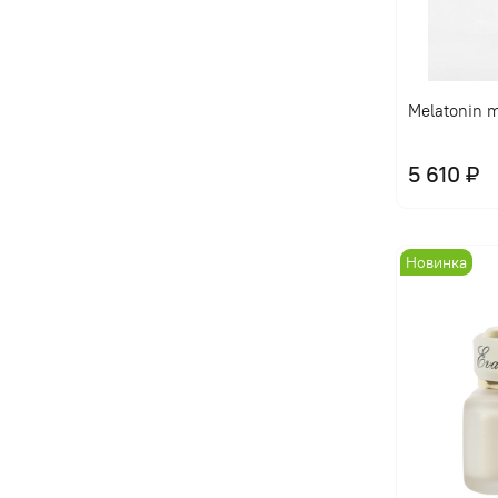
Melatonin m
5 610 ₽
Новинка