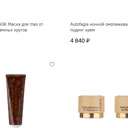
В корзину
В корзину
ASK Маска для глаз от
Autofagia ночной омолажив
емных кругов
пудинг крем
4 840 ₽