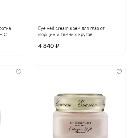
В корзину
ротка-
Eye veil cream крем для глаз от
м С
морщин и темных кругов
4 840 ₽