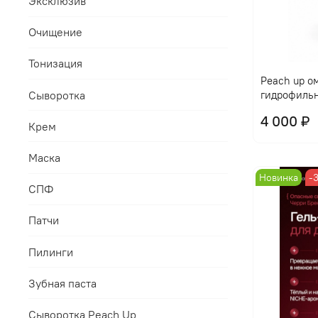
Эксклюзив
Очищение
Тонизация
Peach up 
Сыворотка
гидрофильн
4 000 ₽
Крем
Маска
Новинка
-
СПФ
Патчи
Пилинги
Зубная паста
Сыворотка Peach Up