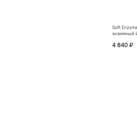
Soft Enzym
энзимный 
4 840 ₽