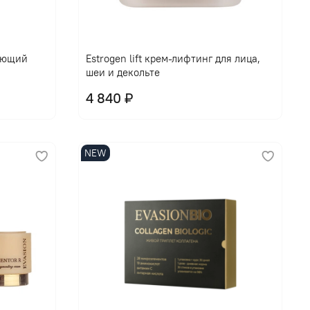
ающий
Еstrogen lift крем-лифтинг для лица,
шеи и декольте
4 840 ₽
NEW