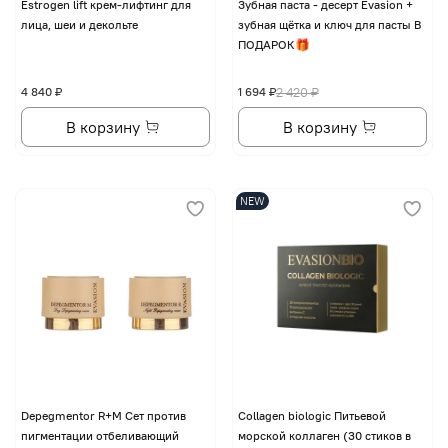
Еstrogen lift крем-лифтинг для
Зубная паста - десерт Evasion +
лица, шеи и декольте
зубная щётка и ключ для пасты В
ПОДАРОК🎁
4 840 ₽
1 694 ₽
2 420 ₽
В корзину
В корзину
NEW
Depegmentor R+M Сет против
Collagen biologic Питьевой
пигментации отбеливающий
морской коллаген (30 стиков в