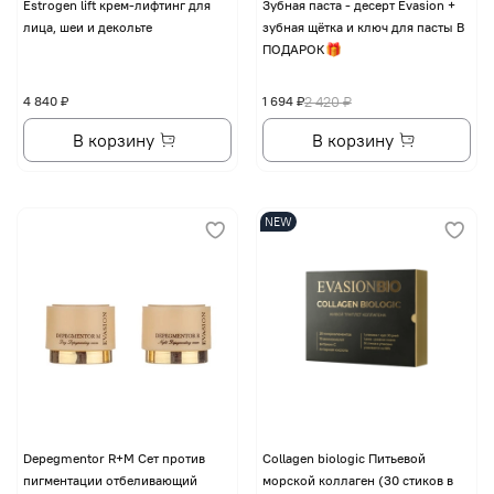
Еstrogen lift крем-лифтинг для
Зубная паста - десерт Evasion +
лица, шеи и декольте
зубная щётка и ключ для пасты В
ПОДАРОК🎁
4 840 ₽
1 694 ₽
2 420 ₽
В корзину
В корзину
NEW
Depegmentor R+M Сет против
Collagen biologic Питьевой
пигментации отбеливающий
морской коллаген (30 стиков в